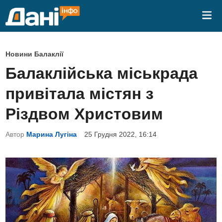
Skip
Mai
to
Me
content
P
Новини Балаклії
o
Балаклійська міськрада
s
привітала містян з
t
e
Різдвом Христовим
d
Автор
Марина Лугіна
25 Грудня 2022, 16:14
i
n