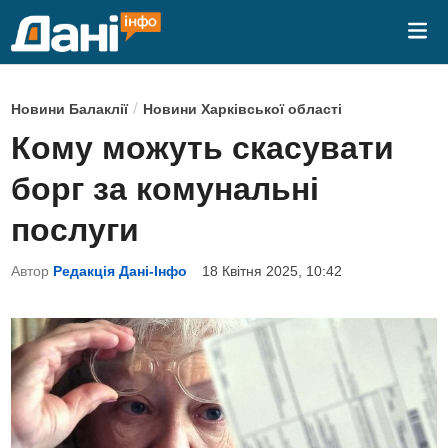
Skip
Mai
to
Me
content
P
/
Новини Балаклії
Новини Харківської області
o
Кому можуть скасувати
s
борг за комунальні
t
e
послуги
d
Автор
Редакція Дані-Інфо
18 Квітня 2025, 10:42
i
n