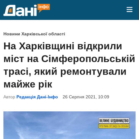
Skip
Mai
to
Me
content
P
Новини Харківської області
o
На Харківщині відкрили
s
міст на Сімферопольській
t
e
трасі, який ремонтували
d
майже рік
i
n
Автор
Редакція Дані-Інфо
26 Серпня 2021, 10:09