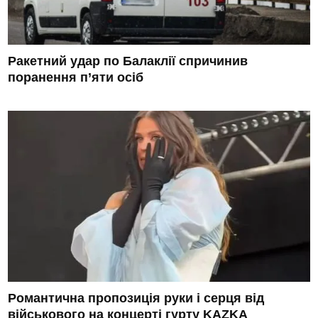
Ракетний удар по Балаклії спричинив
поранення п’яти осіб
Романтична пропозиція руки і серця від
військового на концерті гурту KAZKA