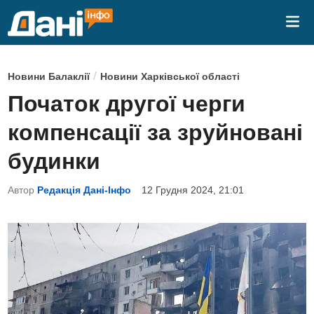
Skip
Mai
to
Me
content
P
/
Новини Балаклії
Новини Харківської області
o
Початок другої черги
s
компенсації за зруйновані
t
e
будинки
d
Автор
Редакція Дані-Інфо
12 Грудня 2024, 21:01
i
n