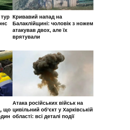
 тур
Кривавий напад на
онс
Балаклійщині: чоловік з ножем
атакував двох, але їх
врятували
Атака російських військ на
, що
цивільний об’єкт у Харківській
один
області: всі деталі події