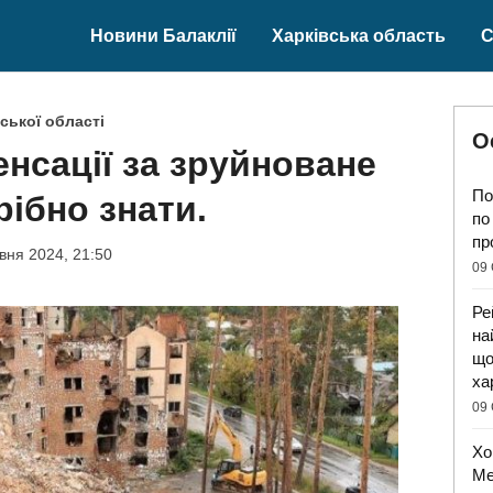
Новини Балаклії
Харківська область
С
ської області
О
нсації за зруйноване
По
рібно знати.
по
пр
вня 2024, 21:50
09 
Ре
на
що
ха
09 
Хо
Ме