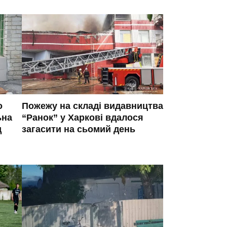
о
Пожежу на складі видавництва
ьна
“Ранок” у Харкові вдалося
д
загасити на сьомий день