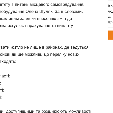
ітету з питань місцевого самоврядування,
Кр
стобудування Олена Шуляк. За її словами,
чо
ал
можливим завдяки внесенню змін до
07 
, яка регулює нарахування та виплату
увати житло не лише в районах, де ведуться
 бойові дії ще можливі. До переліку нових
входять:
ласті;
;
ті;
і;
ами доступнішими та розширюють можливості