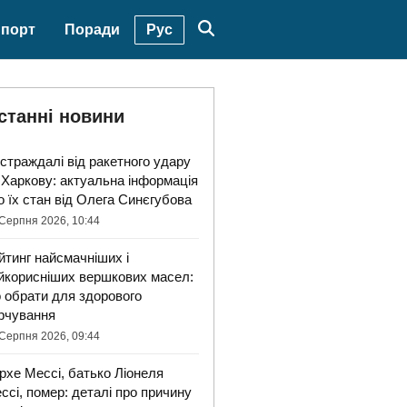
Рус
порт
Поради
станні новини
страждалі від ракетного удару
 Харкову: актуальна інформація
о їх стан від Олега Синєгубова
Серпня 2026, 10:44
йтинг найсмачніших і
йкорисніших вершкових масел:
 обрати для здорового
рчування
Серпня 2026, 09:44
рхе Мессі, батько Ліонеля
ссі, помер: деталі про причину