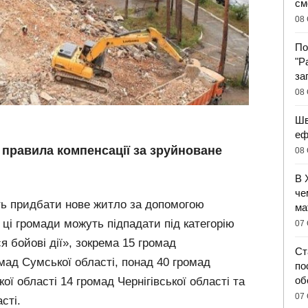
см
08 
По
"Р
за
08 
Шв
еф
 правила компенсації за зруйноване
08 
.
В 
че
сть придбати нове житло за допомогою
ма
 ці громади можуть підпадати під категорію
07 
я бойові дії», зокрема 15 громад
Ст
омад Сумської області, понад 40 громад
по
об
кої області 14 громад Чернігівської області та
07 
сті.