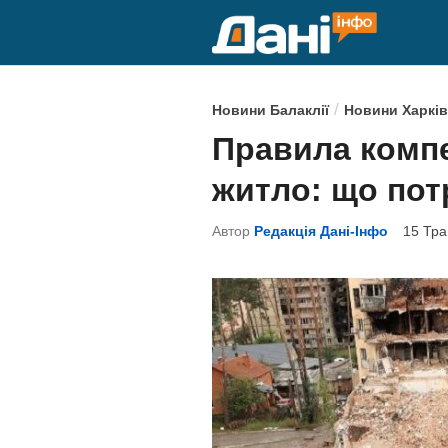
Skip
to
content
P
/
Новини Балаклії
Новини Харків
o
Правила компе
s
житло: що пот
t
e
Автор
Редакція Дані-Інфо
15 Тра
d
i
n