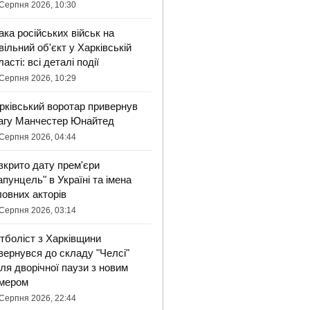
Серпня 2026, 10:30
ака російських військ на
вільний об'єкт у Харківській
ласті: всі деталі події
Серпня 2026, 10:29
рківський воротар привернув
агу Манчестер Юнайтед
Серпня 2026, 04:44
зкрито дату прем'єри
апунцель" в Україні та імена
ловних акторів
Серпня 2026, 03:14
тболіст з Харківщини
вернувся до складу "Челсі"
сля дворічної паузи з новим
мером
Серпня 2026, 22:44