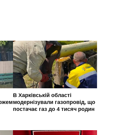
В Харківській області
ножем
модернізували газопровід, що
постачає газ до 4 тисяч родин