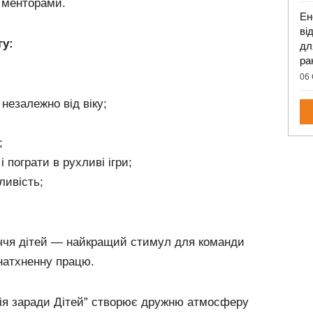
а менторами.
Ен
ві
гу:
дл
ра
06 
 незалежно від віку;
;
 пограти в рухливі ігри;
ливість;
иччя дітей — найкращий стимул для команди
натхненну працю.
Дія заради Дітей” створює дружню атмосферу