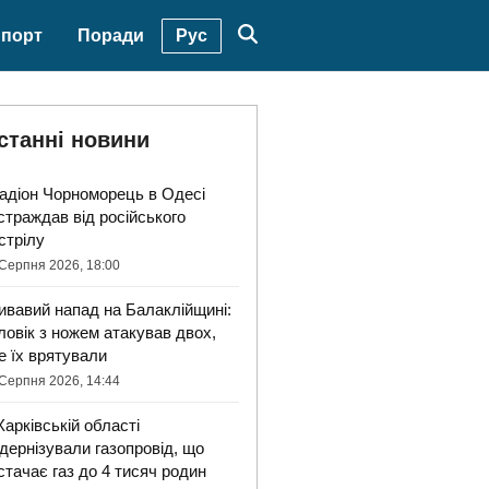
Рус
порт
Поради
станні новини
адіон Чорноморець в Одесі
страждав від російського
стрілу
Серпня 2026, 18:00
ивавий напад на Балаклійщині:
ловік з ножем атакував двох,
е їх врятували
Серпня 2026, 14:44
Харківській області
дернізували газопровід, що
стачає газ до 4 тисяч родин