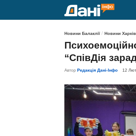
Skip
to
content
P
/
Новини Балаклії
Новини Харків
o
Психоемоційно
s
“СпівДія зарад
t
e
Автор
Редакція Дані-Інфо
12 Лют
d
i
n