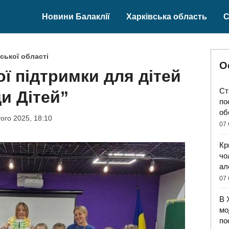
Новини Балаклії
Харківська область
С
ської області
О
ї підтримки для дітей
Ст
и Дітей”
по
об
ого 2025, 18:10
07 
Кр
чо
ал
07 
В 
мо
по