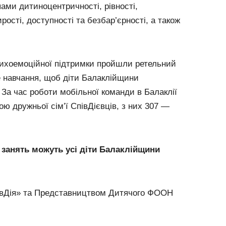
пами дитиноцентричності, рівності,
ирості, доступності та безбар’єрності, а також
сихоемоційної підтримки пройшли ретельний
е навчання, щоб діти Балаклійщини
За час роботи мобільної команди в Балаклії
ою дружньої сім’ї СпівДієвців, з них 307 —
занять можуть усі діти Балаклійщини
івДія» та Представництвом Дитячого ФООН