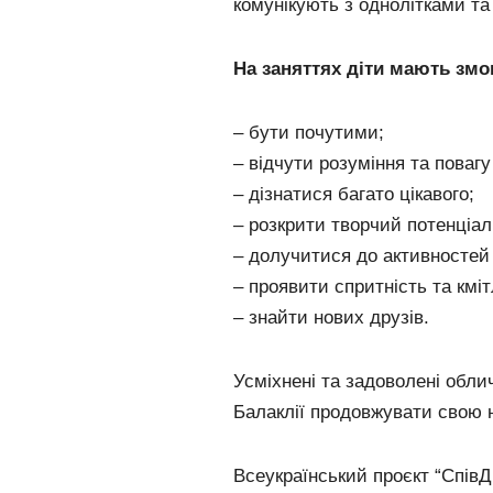
комунікують з однолітками т
На заняттях діти мають змо
– бути почутими;
– відчути розуміння та повагу
– дізнатися багато цікавого;
– розкрити творчий потенціал
– долучитися до активностей і
– проявити спритність та кміт
– знайти нових друзів.
Усміхнені та задоволені обл
Балаклії продовжувати свою 
Всеукраїнський проєкт “Спів