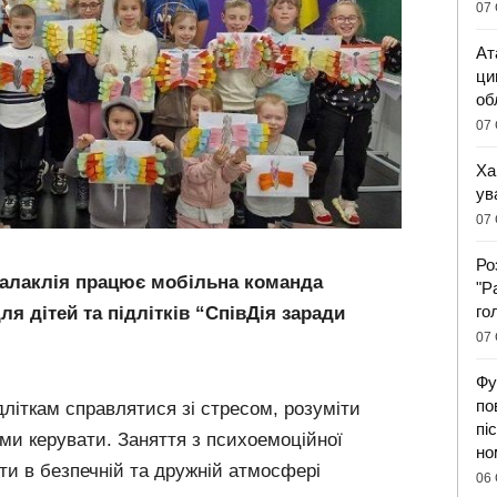
07 
Ат
ци
об
07 
Ха
ув
07 
Ро
 Балаклія працює мобільна команда
"Р
го
я дітей та підлітків “СпівДія заради
07 
Фу
по
дліткам справлятися зі стресом, розуміти
пі
ими керувати. Заняття з психоемоційної
но
іти в безпечній та дружній атмосфері
06 