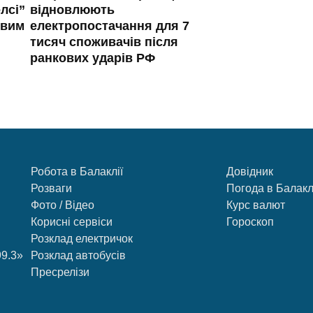
лсі”
відновлюють
овим
електропостачання для 7
тисяч споживачів після
ранкових ударів РФ
Робота в Балаклії
Довідник
Розваги
Погода в Балакл
Фото / Відео
Курс валют
Корисні сервіси
Гороскоп
Розклад електричок
99.3»
Розклад автобусів
Пресрелізи