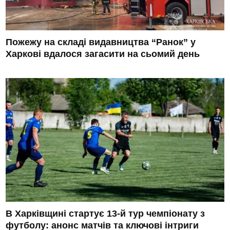
Пожежу на складі видавництва “Ранок” у
Харкові вдалося загасити на сьомий день
В Харківщині стартує 13-й тур чемпіонату з
футболу: анонс матчів та ключові інтриги