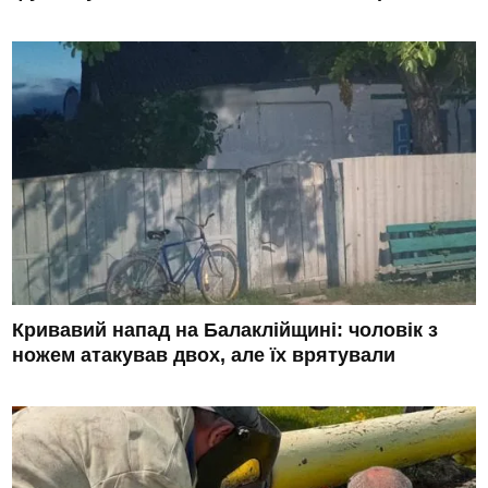
Кривавий напад на Балаклійщині: чоловік з
ножем атакував двох, але їх врятували