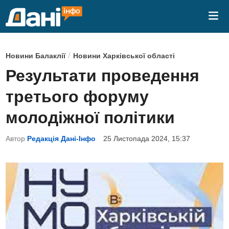
Skip
Mai
to
Me
content
P
/
Новини Балаклії
Новини Харківської області
o
Результати проведення
s
третього форуму
t
e
молодіжної політики
d
Автор
Редакція Дані-Інфо
25 Листопада 2024, 15:37
i
n