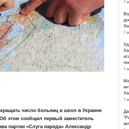
7 а
Во
до
Ха
7 а
Уд
Ха
ат
по
7 а
Ма
ин
Ха
7 а
окращать число больниц и школ в Украине
Да
"Р
 Об этом сообщил первый заместитель
ак
ава партии «Слуга народа» Александр