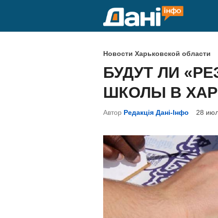
Перейти
к
содержимому
О
Новости Харьковской области
п
БУДУТ ЛИ «Р
у
ШКОЛЫ В ХА
б
л
Автор
Редакція Дані-Інфо
28 июл
и
к
о
в
а
н
о
в