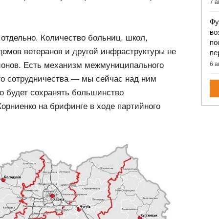
7 а
Фу
во
отдельно. Количество больниц, школ,
по
домов ветеранов и другой инфраструктуры не
пе
айонов. Есть механизм межмуниципального
6 а
го сотрудничества — мы сейчас над ним
во будет сохранять большинство
орниенко на брифинге в ходе партийного