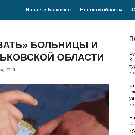
Новости Балаклея
Новости области
С
П
ЕЗАТЬ» БОЛЬНИЦЫ И
Фу
РЬКОВСКОЙ ОБЛАСТИ
Ха
ту
я, 2020
7 а
Ст
по
уд
7 а
На
Ба
чу