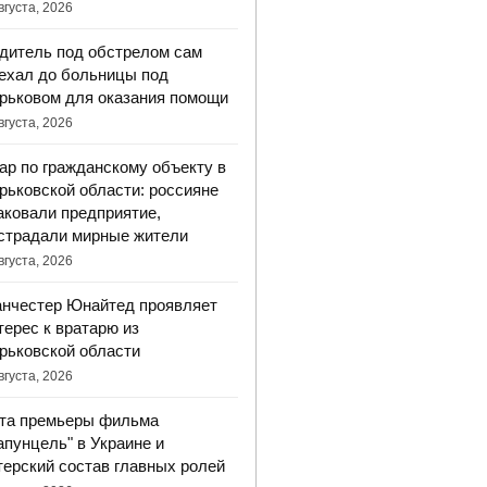
вгуста, 2026
дитель под обстрелом сам
ехал до больницы под
рьковом для оказания помощи
вгуста, 2026
ар по гражданскому объекту в
рьковской области: россияне
аковали предприятие,
страдали мирные жители
вгуста, 2026
нчестер Юнайтед проявляет
терес к вратарю из
рьковской области
вгуста, 2026
та премьеры фильма
апунцель" в Украине и
терский состав главных ролей