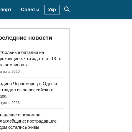
Укр
порт
Советы
оследние новости
тбольные баталии на
рьковщине: что ждать от 13-го
ра чемпионата
вгуста, 2026
адион Черноморец в Одессе
страдал из-за российского
ара
вгуста, 2026
падение с ножом на
лаклейщине: пострадавшие
дом остались живы