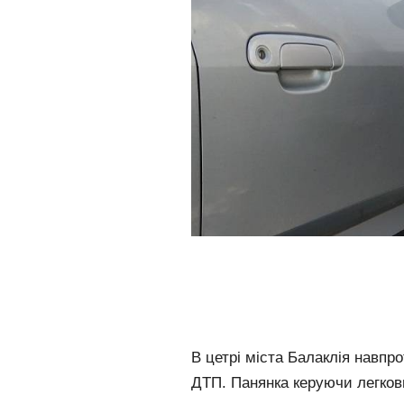
В цетрі міста Балаклія навпр
ДТП. Панянка керуючи легко