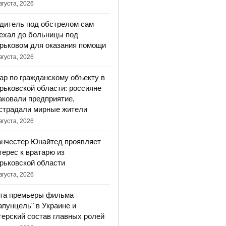
вгуста, 2026
дитель под обстрелом сам
ехал до больницы под
рьковом для оказания помощи
вгуста, 2026
ар по гражданскому объекту в
рьковской области: россияне
аковали предприятие,
страдали мирные жители
вгуста, 2026
нчестер Юнайтед проявляет
терес к вратарю из
рьковской области
вгуста, 2026
та премьеры фильма
апунцель" в Украине и
терский состав главных ролей