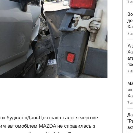
7 а
Во
до
Ха
7 а
Уд
Ха
ат
по
7 а
Ма
ин
Ха
7 а
Да
оти будівлі «Дані-Центра» сталося чергове
"Р
вим автомобілем MAZDA не справилась з
ак