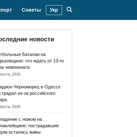
Укр
порт
Советы
оследние новости
тбольные баталии на
рьковщине: что ждать от 13-го
ра чемпионата
вгуста, 2026
адион Черноморец в Одессе
страдал из-за российского
ара
вгуста, 2026
падение с ножом на
лаклейщине: пострадавшие
дом остались живы