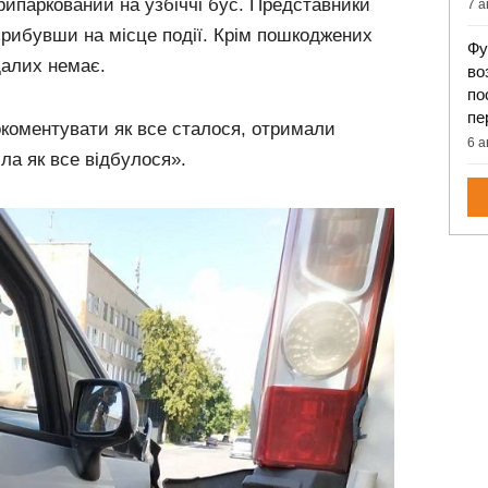
рипаркований на узбіччі бус. Представники
7 а
прибувши на місце події. Крім пошкоджених
Фу
далих немає.
во
по
пе
окоментувати як все сталося, отримали
6 а
іла як все відбулося».