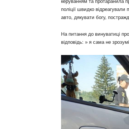
керуванням та протаранила п
поліції швидко відреагували 
авто, дякувати богу, постраж
На питання до винуватиці пр
відповідь: » я сама не зрозум