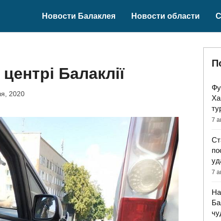
Новости Балаклея
Новости области
С
П
центрі Балаклії
Фу
я, 2020
Ха
ту
7 а
Ст
по
уд
7 а
На
Ба
чу