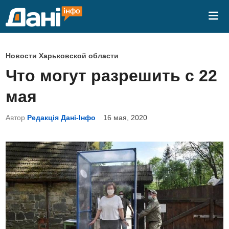
Перейти
Гла
к
ме
содержимому
О
Новости Харьковской области
п
Что могут разрешить с 22
у
мая
б
л
Автор
Редакція Дані-Інфо
16 мая, 2020
и
к
о
в
а
н
о
в