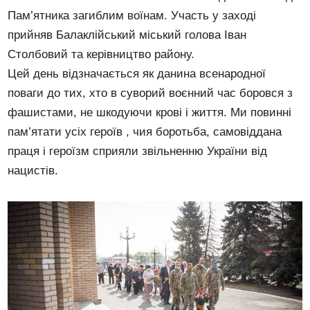
Пам’ятника загиблим воїнам. Участь у заході
прийняв Балаклійський міський голова Іван
Столбовий та керівництво району.
Цей день відзначається як данина всенародної
поваги до тих, хто в суворий воєнний час боровся з
фашистами, не шкодуючи крові і життя. Ми повинні
пам’ятати усіх героїв , чия боротьба, самовіддана
праця і героїзм сприяли звільненню України від
нацистів.