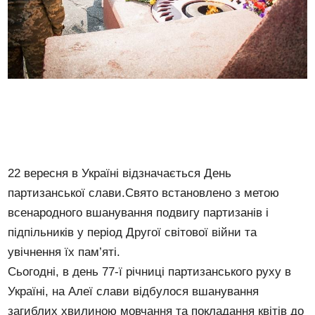
22 вересня в Україні відзначається День
партизанської слави.Свято встановлено з метою
всенародного вшанування подвигу партизанів і
підпільників у період Другої світової війни та
увічнення їх пам’яті.
Сьогодні, в день 77-ї річниці партизанського руху в
Україні, на Алеї слави відбулося вшанування
загиблих хвилиною мовчання та покладання квітів до