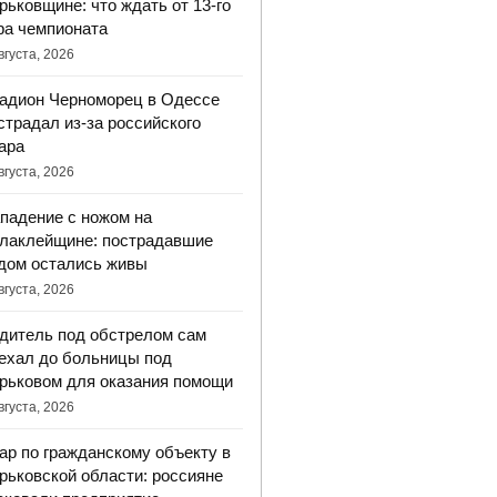
рьковщине: что ждать от 13-го
ра чемпионата
вгуста, 2026
адион Черноморец в Одессе
страдал из-за российского
ара
вгуста, 2026
падение с ножом на
лаклейщине: пострадавшие
дом остались живы
вгуста, 2026
дитель под обстрелом сам
ехал до больницы под
рьковом для оказания помощи
вгуста, 2026
ар по гражданскому объекту в
рьковской области: россияне