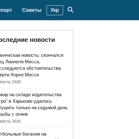
Укр
порт
Советы
оследние новости
агическая новость: скончался
ец Лионеля Месси,
сследуются обстоятельства
ерти Хорхе Месси
вгуста, 2026
жар на складе издательства
тро" в Харькове удалось
тушить только на седьмой день
рьбы с огнем
вгуста, 2026
тбольные баталии на