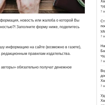
Ха
ту
7 а
нформация, новость или жалоба о которой Вы
Ст
по
нностью?! Заполните форму ниже, поделитесь
уд
7 а
На
шу информацию на сайте (возможно в газете),
Ба
ь редакционным правилам издательства.
чу
7 а
авторы» обязательно получат денежное
Во
до
Ха
7 а
Уд
Ха