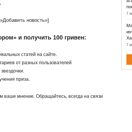
ат
ь
по
7 а
le=»Добавить новость»]
Ма
ин
ором» и получить 100 гривен:
Ха
7 а
кальных статей на сайте.
тариев от разных пользователей
 звездочки.
учения приза.
м ваше мнение. Обращайтесь, всегда на связи