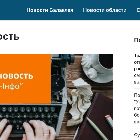
Новости Балаклея
Новости области
С
ость
П
Тр
от
ра
см
8 а
По
"У
по
бо
8 а
Фу