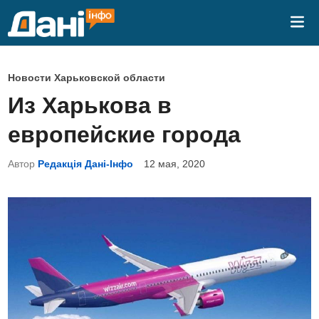
Перейти
Гла
к
ме
содержимому
О
Новости Харьковской области
п
Из Харькова в
у
европейские города
б
л
Автор
Редакція Дані-Інфо
12 мая, 2020
и
к
о
в
а
н
о
в