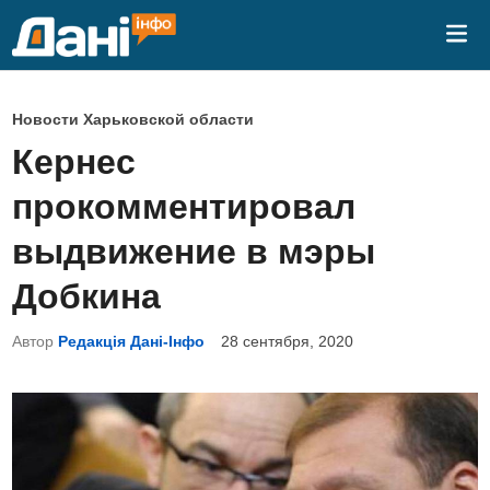
Перейти
Гла
к
ме
содержимому
О
Новости Харьковской области
п
Кернес
у
прокомментировал
б
л
выдвижение в мэры
и
Добкина
к
о
Автор
Редакція Дані-Інфо
28 сентября, 2020
в
а
н
о
в