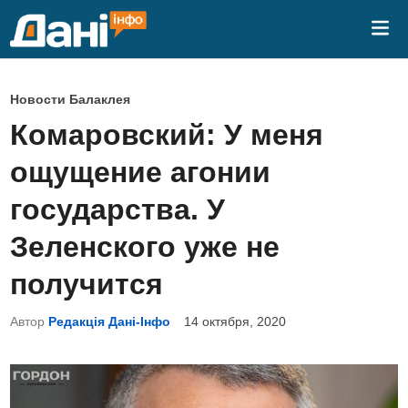
Перейти
Гла
к
ме
содержимому
О
Новости Балаклея
п
Комаровский: У меня
у
ощущение агонии
б
л
государства. У
и
Зеленского уже не
к
о
получится
в
Автор
Редакція Дані-Інфо
14 октября, 2020
а
н
о
в