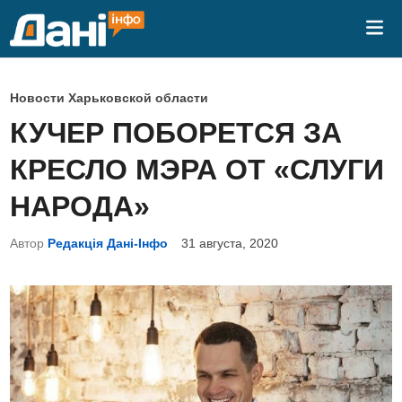
Перейти
Гла
к
ме
содержимому
О
Новости Харьковской области
п
КУЧЕР ПОБОРЕТСЯ ЗА
у
КРЕСЛО МЭРА ОТ «СЛУГИ
б
л
НАРОДА»
и
Автор
Редакція Дані-Інфо
31 августа, 2020
к
о
в
а
н
о
в