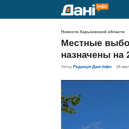
Перейти
к
содержимому
О
Новости Харьковской области
п
Местные выбо
у
назначены на 
б
л
Автор
Редакція Дані-Інфо
16 июл
и
к
о
в
а
н
о
в