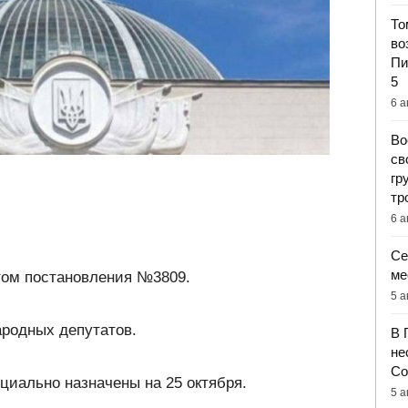
То
во
Пи
5
6 а
Во
св
гр
тр
6 а
Се
ме
том постановления №3809.
5 а
ародных депутатов.
В 
не
Со
циально назначены на 25 октября.
5 а