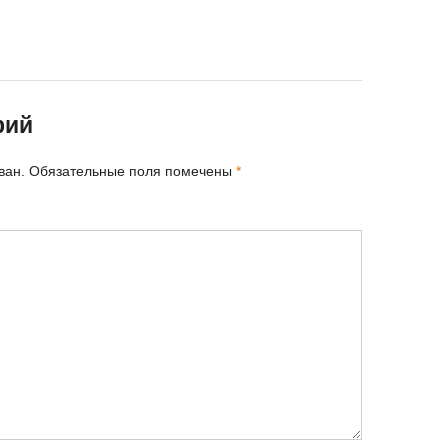
рий
ван.
Обязательные поля помечены
*