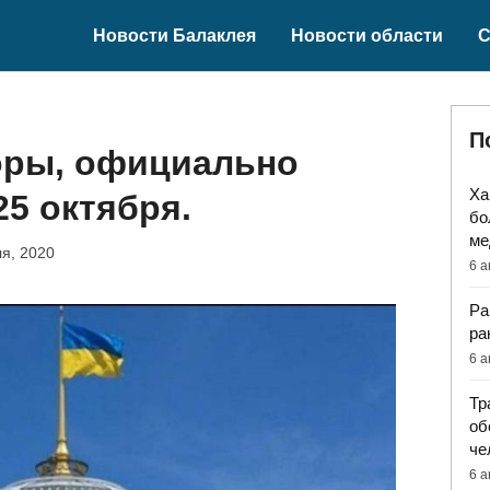
Новости Балаклея
Новости области
С
П
ры, официально
Ха
25 октября.
бо
ме
я, 2020
6 а
Ра
ра
6 а
Тр
об
че
6 а