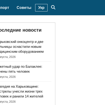
Укр
порт
Советы
оследние новости
рьковский онкоцентр и две
льницы оснастили новым
дицинским оборудованием
вгуста, 2026
кетный удар по Балаклее:
нены пять человек
вгуста, 2026
агедия на Харьковщине:
стрелы унесли жизни трех
ловек и ранили 14 жителей
вгуста, 2026