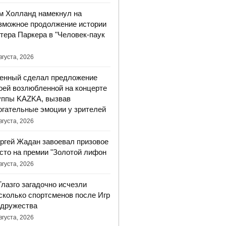
м Холланд намекнул на
зможное продолжение истории
тера Паркера в "Человек-паук
вгуста, 2026
енный сделал предложение
оей возлюбленной на концерте
уппы KAZKA, вызвав
огательные эмоции у зрителей
вгуста, 2026
ргей Жадан завоевал призовое
сто на премии "Золотой лифон
вгуста, 2026
Глазго загадочно исчезли
сколько спортсменов после Игр
дружества
вгуста, 2026