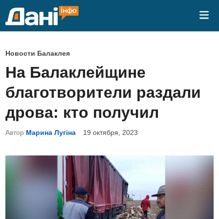
Перейти
Гла
к
ме
содержимому
О
Новости Балаклея
п
На Балаклейщине
у
благотворители раздали
б
л
дрова: кто получил
и
Автор
Марина Лугіна
19 октября, 2023
к
о
в
а
н
о
в