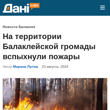
Перейти
Гла
к
ме
содержимому
О
Новости Балаклея
п
На территории
у
Балаклейской громады
б
л
вспыхнули пожары
и
Автор
Марина Лугіна
23 августа, 2024
к
о
в
а
н
о
в