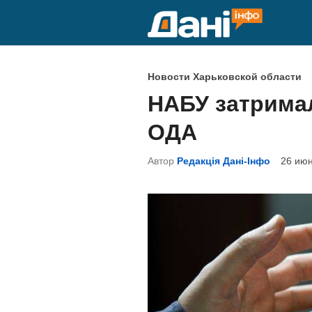
Перейти
к
содержимому
О
Новости Харьковской области
п
НАБУ затримал
у
ОДА
б
л
Автор
Редакція Дані-Інфо
26 июн
и
к
о
в
а
н
о
в