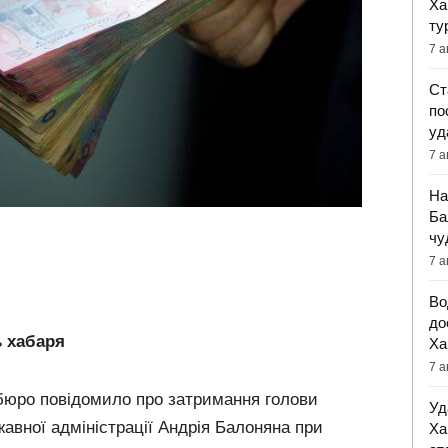
Ха
ту
7 а
Ст
по
уд
7 а
На
Ба
чу
7 а
Во
до
ь хабаря
Ха
7 а
бюро повідомило про затримання голови
Уд
жавної адміністрації Андрія Балоняна при
Ха