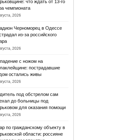
рьковщине: что ждать от 13-го
ра чемпионата
вгуста, 2026
адион Черноморец в Одессе
страдал из-за российского
ара
вгуста, 2026
падение с ножом на
лаклейщине: пострадавшие
дом остались живы
вгуста, 2026
дитель под обстрелом сам
ехал до больницы под
рьковом для оказания помощи
вгуста, 2026
ар по гражданскому объекту в
рьковской области: россияне