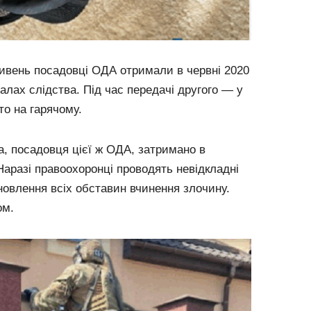
ивень посадовці ОДА отримали в червні 2020
іалах слідства. Під час передачі другого — у
то на гарячому.
а, посадовця цієї ж ОДА, затримано в
 Наразі правоохоронці проводять невідкладні
ановлення всіх обставин вчинення злочину.
ом.