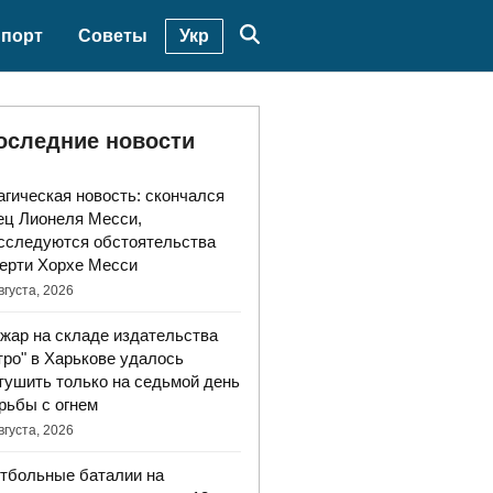
Укр
порт
Советы
оследние новости
агическая новость: скончался
ец Лионеля Месси,
сследуются обстоятельства
ерти Хорхе Месси
вгуста, 2026
жар на складе издательства
тро" в Харькове удалось
тушить только на седьмой день
рьбы с огнем
вгуста, 2026
тбольные баталии на