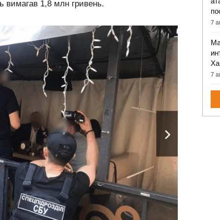
ат
ь вимагав 1,8 млн гривень.
по
7 а
Ма
ин
Ха
7 а