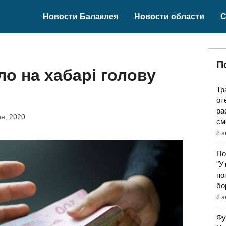
Новости Балаклея
Новости области
С
П
о на хабарі голову
Тр
от
ра
я, 2020
см
8 а
По
"У
по
бо
8 а
Фу