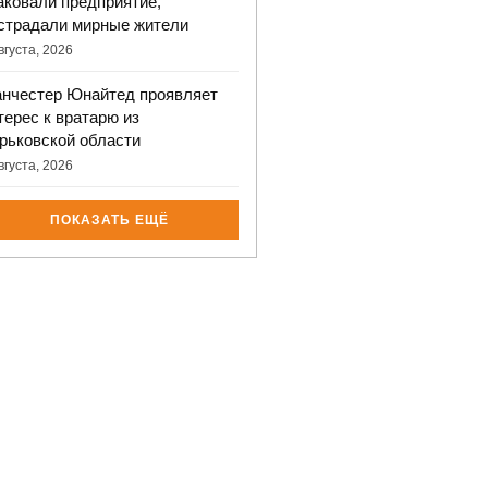
аковали предприятие,
страдали мирные жители
вгуста, 2026
нчестер Юнайтед проявляет
терес к вратарю из
рьковской области
вгуста, 2026
ПОКАЗАТЬ ЕЩЁ