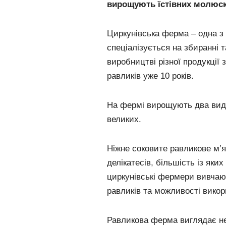
вирощують їстівних молюскі
Циркунівська ферма – одна з 
спеціалізується на збиранні т
виробництві різної продукції
равликів уже 10 років.
На фермі вирощують два види
великих.
Ніжне соковите равликове м’я
делікатесів, більшість із як
циркунівські фермери вивчают
равликів та можливості викор
Равликова ферма виглядає не