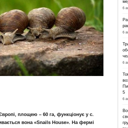
ме
6 а
Ра
ра
6 а
Тр
об
че
6 а
То
во
Пи
5
6 а
Во
вропі, площею – 60 га, функціонує у с.
св
ивається вона «Snails House». На фермі
гр