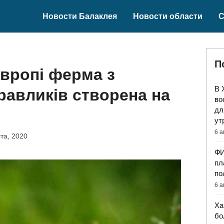
Новости Балаклея
Новости области
С
П
вропі ферма з
В 
авликів створена на
во
дл
ут
6 а
ста, 2020
ФИ
пл
по
6 а
Ха
бо