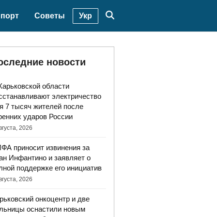
Укр
порт
Советы
оследние новости
Харьковской области
сстанавливают электричество
я 7 тысяч жителей после
ренних ударов России
вгуста, 2026
ФА приносит извинения за
ан Инфантино и заявляет о
лной поддержке его инициатив
вгуста, 2026
рьковский онкоцентр и две
льницы оснастили новым