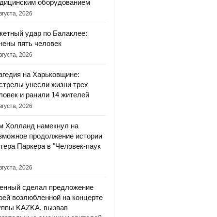
дицинским оборудованием
вгуста, 2026
кетный удар по Балаклее:
нены пять человек
вгуста, 2026
агедия на Харьковщине:
стрелы унесли жизни трех
ловек и ранили 14 жителей
вгуста, 2026
м Холланд намекнул на
зможное продолжение истории
тера Паркера в "Человек-паук
вгуста, 2026
енный сделал предложение
оей возлюбленной на концерте
уппы KAZKA, вызвав