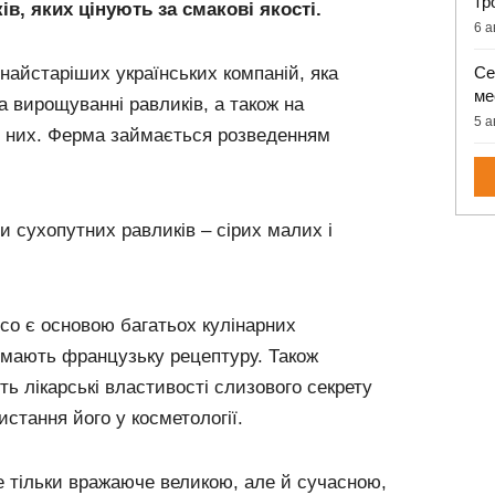
тр
в, яких цінують за смакові якості.
6 а
Се
найстаріших українських компаній, яка
ме
а вирощуванні равликів, а також на
5 а
 з них. Ферма займається розведенням
 сухопутних равликів – сірих малих і
со є основою багатьох кулінарних
их мають французьку рецептуру. Також
ь лікарські властивості слизового секрету
истання його у косметології.
 тільки вражаюче великою, але й сучасною,