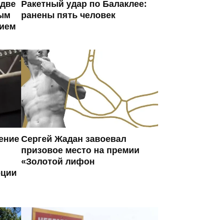
 две
Ракетный удар по Балаклее:
ым
ранены пять человек
ием
ение
Сергей Жадан завоевал
призовое место на премии
«Золотой лифон
оции