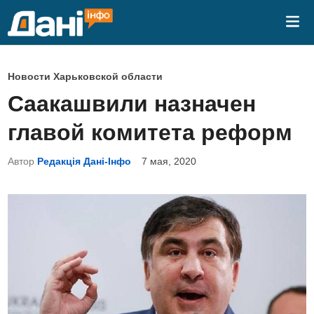
Перейти
Гла
к
ме
содержимому
О
Новости Харьковской области
п
Саакашвили назначен
у
главой комитета реформ
б
л
Автор
Редакція Дані-Інфо
7 мая, 2020
и
к
о
в
а
н
о
в