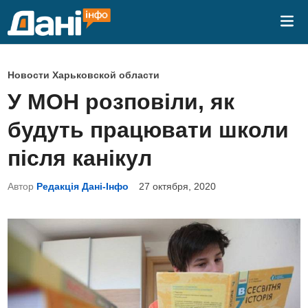
Перейти
Гла
к
ме
содержимому
О
Новости Харьковской области
п
У МОН розповіли, як
у
будуть працювати школи
б
л
після канікул
и
Автор
Редакція Дані-Інфо
27 октября, 2020
к
о
в
а
н
о
в