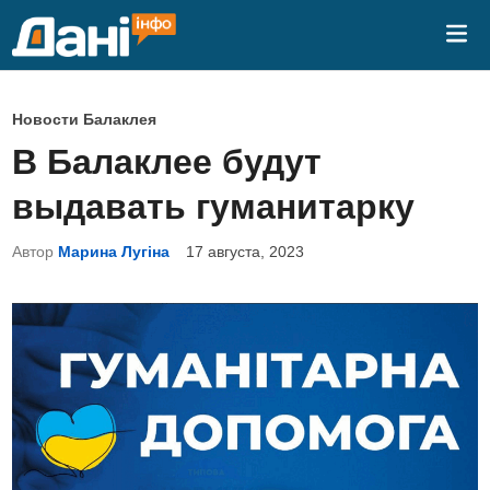
Перейти
Гла
к
ме
содержимому
О
Новости Балаклея
п
В Балаклее будут
у
выдавать гуманитарку
б
л
Автор
Марина Лугіна
17 августа, 2023
и
к
о
в
а
н
о
в