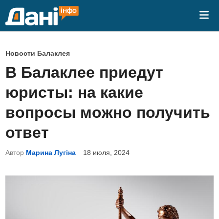
Перейти
Гла
к
ме
содержимому
О
Новости Балаклея
п
В Балаклее приедут
у
юристы: на какие
б
л
вопросы можно получить
и
ответ
к
о
Автор
Марина Лугіна
18 июля, 2024
в
а
н
о
в