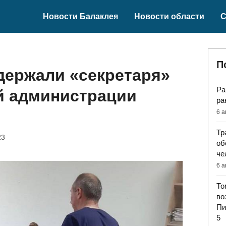
Новости Балаклея
Новости области
С
П
держали «секретаря»
Ра
й администрации
ра
6 а
Тр
23
об
че
6 а
То
во
Пи
5