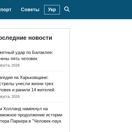
Укр
порт
Советы
оследние новости
кетный удар по Балаклее:
нены пять человек
вгуста, 2026
агедия на Харьковщине:
стрелы унесли жизни трех
ловек и ранили 14 жителей
вгуста, 2026
м Холланд намекнул на
зможное продолжение истории
тера Паркера в "Человек-паук