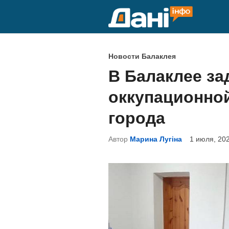
Перейти
к
содержимому
О
Новости Балаклея
п
В Балаклее за
у
оккупационно
б
л
города
и
Автор
Марина Лугіна
1 июля, 20
к
о
в
а
н
о
в