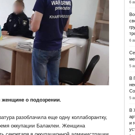
6 а
Во
св
гр
тр
6 а
Се
ме
5 а
В 
не
Со
5 а
 женщине о подозрении.
В 
ар
ратура разоблачила еще одну коллаборантку,
и 
ремя оккупации Балаклеи. Женщина
ус
ть секретаря в оккупационной администрации