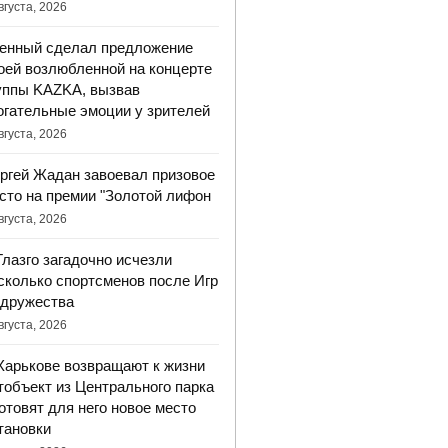
вгуста, 2026
енный сделал предложение
оей возлюбленной на концерте
уппы KAZKA, вызвав
огательные эмоции у зрителей
вгуста, 2026
ргей Жадан завоевал призовое
сто на премии "Золотой лифон
вгуста, 2026
Глазго загадочно исчезли
сколько спортсменов после Игр
дружества
вгуста, 2026
Харькове возвращают к жизни
тобъект из Центрального парка
готовят для него новое место
тановки