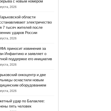
рерыва с новым номером
вгуста, 2026
Харьковской области
сстанавливают электричество
я 7 тысяч жителей после
ренних ударов России
вгуста, 2026
ФА приносит извинения за
ан Инфантино и заявляет о
лной поддержке его инициатив
вгуста, 2026
рьковский онкоцентр и две
льницы оснастили новым
дицинским оборудованием
вгуста, 2026
кетный удар по Балаклее:
нены пять человек