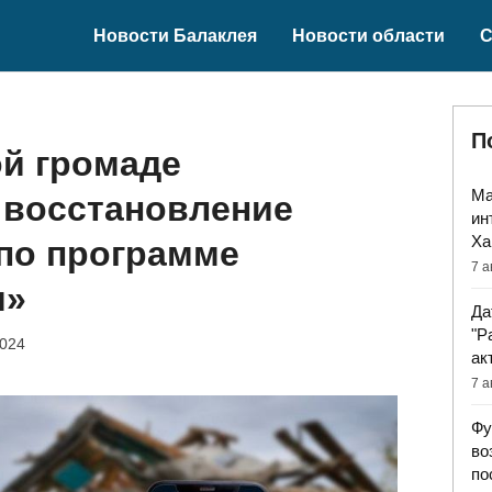
Новости Балаклея
Новости области
С
П
ой громаде
Ма
 восстановление
ин
Ха
по программе
7 а
я»
Да
"Р
2024
ак
7 а
Фу
во
по