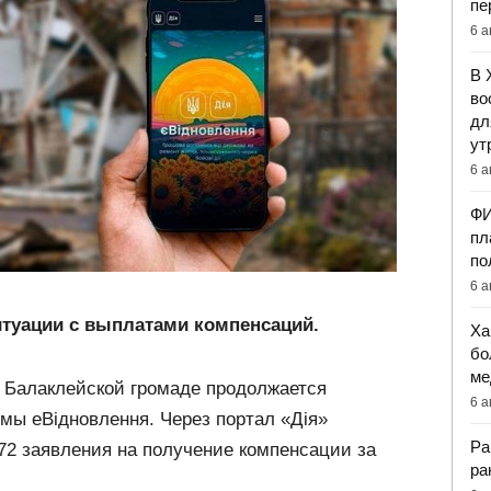
пе
6 а
В 
во
дл
ут
6 а
ФИ
пл
по
6 а
ситуации с выплатами компенсаций.
Ха
бо
ме
в Балаклейской громаде продолжается
6 а
мы еВідновлення. Через портал «Дія»
Ра
72 заявления на получение компенсации за
ра