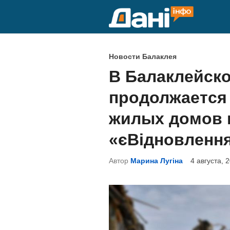
Перейти
к
содержимому
О
Новости Балаклея
п
В Балаклейск
у
продолжается
б
л
жилых домов 
и
«єВідновленн
к
о
Автор
Марина Лугіна
4 августа, 
в
а
н
о
в