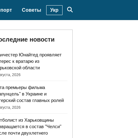
Укр
порт
Советы
оследние новости
нчестер Юнайтед проявляет
терес к вратарю из
рьковской области
вгуста, 2026
та премьеры фильма
апунцель" в Украине и
терский состав главных ролей
вгуста, 2026
тболист из Харьковщины
звращается в состав "Челси"
сле почти двухлетнего