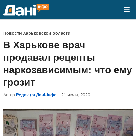
Перейти
Гла
к
ме
содержимому
О
Новости Харьковской области
п
В Харькове врач
у
продавал рецепты
б
л
наркозависимым: что ему
и
грозит
к
о
Автор
Редакція Дані-Інфо
21 июля, 2020
в
а
н
о
в