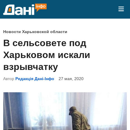
Перейти
Гла
к
ме
содержимому
О
Новости Харьковской области
п
В сельсовете под
у
Харьковом искали
б
л
взрывчатку
и
Автор
Редакція Дані-Інфо
27 мая, 2020
к
о
в
а
н
о
в