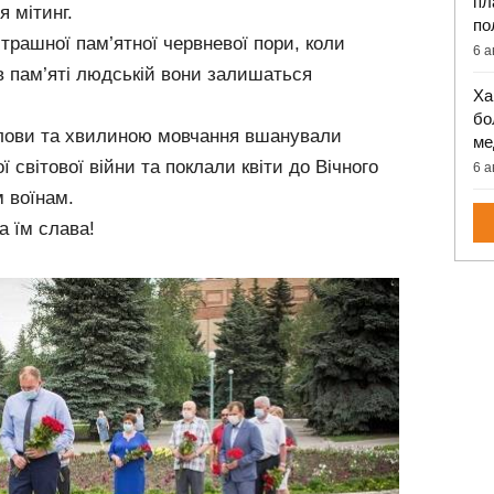
пл
я мітинг.
по
страшної пам’ятної червневої пори, коли
6 а
в пам’яті людській вони залишаться
Ха
бо
олови та хвилиною мовчання вшанували
ме
ї світової війни та поклали квіти до Вічного
6 а
 воїнам.
на їм слава!