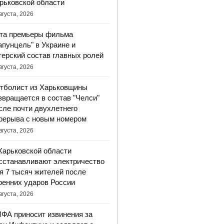
рьковской области
вгуста, 2026
та премьеры фильма
апунцель" в Украине и
терский состав главных ролей
вгуста, 2026
тболист из Харьковщины
звращается в состав "Челси"
сле почти двухлетнего
рерыва с новым номером
вгуста, 2026
Харьковской области
сстанавливают электричество
я 7 тысяч жителей после
ренних ударов России
вгуста, 2026
ФА приносит извинения за