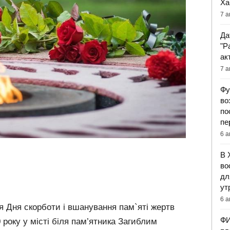
Ха
7 а
Да
"Р
ак
7 а
Фу
во
по
пе
6 а
В 
во
дл
ут
6 а
ня Дня скорботи і вшанування пам`яті жертв
ФИ
0 року у місті біля пам’ятника Загиблим