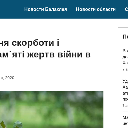
Новости Балаклея
Новости области
С
П
ня скорботи і
Во
м`яті жертв війни в
до
Ха
7 а
я, 2020
Уд
Ха
ат
по
7 а
Ма
ин