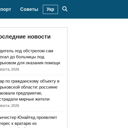
Укр
порт
Советы
оследние новости
дитель под обстрелом сам
ехал до больницы под
рьковом для оказания помощи
вгуста, 2026
ар по гражданскому объекту в
рьковской области: россияне
аковали предприятие,
страдали мирные жители
вгуста, 2026
нчестер Юнайтед проявляет
терес к вратарю из