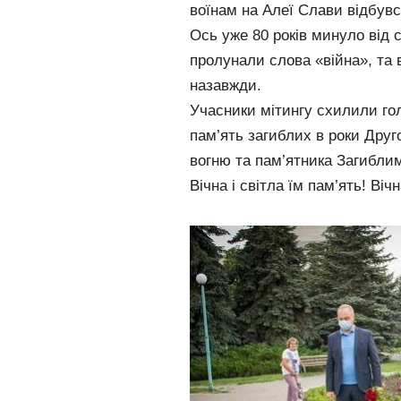
воїнам на Алеї Слави відбувс
Ось уже 80 років минуло від 
пролунали слова «війна», та 
назавжди.
Учасники мітингу схилили г
пам’ять загиблих в роки Друго
вогню та пам’ятника Загиблим
Вічна і світла їм пам’ять! Віч