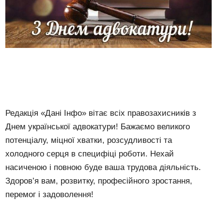
Редакція «Дані Інфо» вітає всіх правозахисників з
Днем української адвокатури! Бажаємо великого
потенціалу, міцної хватки, розсудливості та
холодного серця в специфіці роботи. Нехай
насиченою і повною буде ваша трудова діяльність.
Здоров’я вам, розвитку, професійного зростання,
перемог і задоволення!