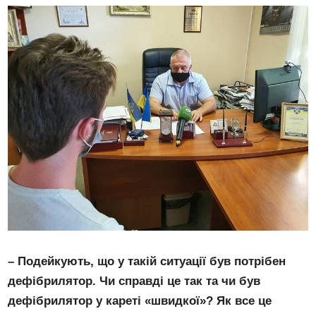
– Подейкують, що у такій ситуації був потрібен
дефібрилятор. Чи справді це так та чи був
дефібрилятор у кареті «швидкої»? Як все це