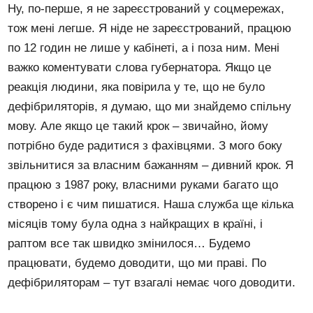
Ну, по-перше, я не зареєстрований у соцмережах,
тож мені легше. Я ніде не зареєстрований, працюю
по 12 годин не лише у кабінеті, а і поза ним. Мені
важко коментувати слова губернатора. Якщо це
реакція людини, яка повірила у те, що не було
дефібриляторів, я думаю, що ми знайдемо спільну
мову. Але якщо це такий крок – звичайно, йому
потрібно буде радитися з фахівцями. З мого боку
звільнитися за власним бажанням – дивний крок. Я
працюю з 1987 року, власними руками багато що
створено і є чим пишатися. Наша служба ще кілька
місяців тому була одна з найкращих в країні, і
раптом все так швидко змінилося… Будемо
працювати, будемо доводити, що ми праві. По
дефібриляторам – тут взагалі немає чого доводити.