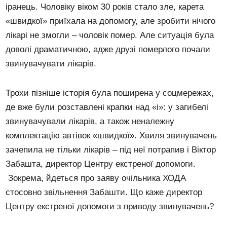
іранець. Чоловіку віком 30 років стало зле, карета
«швидкої» приїхала на допомогу, але зробити нічого
лікарі не змогли – чоловік помер. Але ситуація була
доволі драматичною, адже друзі померлого почали
звинувачувати лікарів.
Трохи пізніше історія була поширена у соцмережах,
де вже були розставлені крапки над «і»: у загибелі
звинувачували лікарів, а також неналежну
комплектацію автівок «швидкої». Хвиля звинувачень
зачепила не тільки лікарів – під неї потрапив і Віктор
Забашта, директор Центру екстреної допомоги.
Зокрема, йдеться про заяву очільника ХОДА
стосовно звільнення Забашти. Що каже директор
Центру екстреної допомоги з приводу звинувачень?