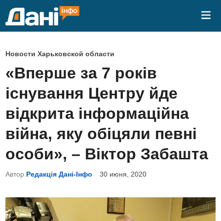
Перейти
Гла
к
ме
содержимому
О
Новости Харьковской области
п
«Вперше за 7 років
у
існування Центру йде
б
л
відкрита інформаційна
и
війна, яку обіцяли певні
к
о
особи», – Віктор Забашта
в
Автор
Редакція Дані-Інфо
30 июня, 2020
а
н
о
в