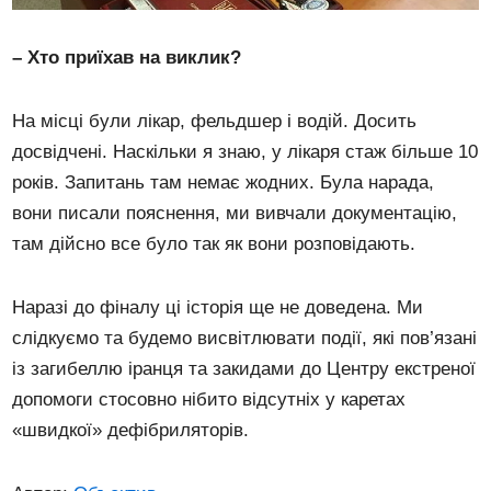
– Хто приїхав на виклик?
На місці були лікар, фельдшер і водій. Досить
досвідчені. Наскільки я знаю, у лікаря стаж більше 10
років. Запитань там немає жодних. Була нарада,
вони писали пояснення, ми вивчали документацію,
там дійсно все було так як вони розповідають.
Наразі до фіналу ці історія ще не доведена. Ми
слідкуємо та будемо висвітлювати події, які пов’язані
із загибеллю іранця та закидами до Центру екстреної
допомоги стосовно нібито відсутніх у каретах
«швидкої» дефібриляторів.