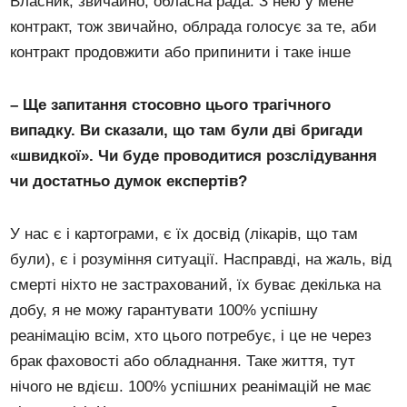
Власник, звичайно, обласна рада. З нею у мене
контракт, тож звичайно, облрада голосує за те, аби
контракт продовжити або припинити і таке інше
– Ще запитання стосовно цього трагічного
випадку. Ви сказали, що там були дві бригади
«швидкої». Чи буде проводитися розслідування
чи достатньо
думок
експертів?
У нас є і картограми, є їх досвід (лікарів, що там
були), є і розуміння ситуації. Насправді, на жаль, від
смерті ніхто не застрахований, їх буває декілька на
добу, я не можу гарантувати 100% успішну
реанімацію всім, хто цього потребує, і це не через
брак фаховості або обладнання. Таке життя, тут
нічого не вдієш. 100% успішних реанімацій не має