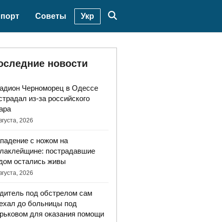
Укр
порт
Советы
оследние новости
адион Черноморец в Одессе
страдал из-за российского
ара
вгуста, 2026
падение с ножом на
лаклейщине: пострадавшие
дом остались живы
вгуста, 2026
дитель под обстрелом сам
ехал до больницы под
рьковом для оказания помощи