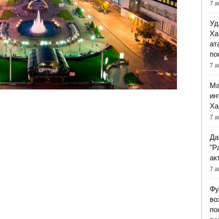
7 а
Уд
Ха
ат
по
7 а
Ма
ин
Ха
7 а
Да
"Р
ак
7 а
Фу
во
по