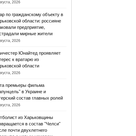
вгуста, 2026
ар по гражданскому объекту в
рьковской области: россияне
аковали предприятие,
страдали мирные жители
вгуста, 2026
нчестер Юнайтед проявляет
терес к вратарю из
рьковской области
вгуста, 2026
та премьеры фильма
апунцель" в Украине и
терский состав главных ролей
вгуста, 2026
тболист из Харьковщины
звращается в состав "Челси"
сле почти двухлетнего