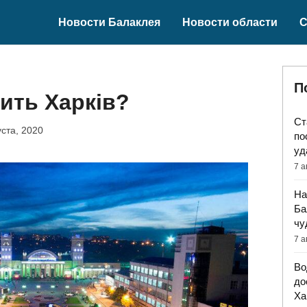
Новости Балаклея
Новости области
С
П
чить Харків?
Ст
уста, 2020
по
уд
7 а
На
Ба
чу
7 а
Во
до
Ха