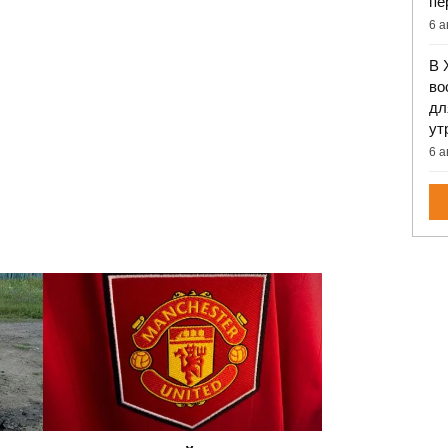
пе
6 а
В 
во
дл
ут
6 а