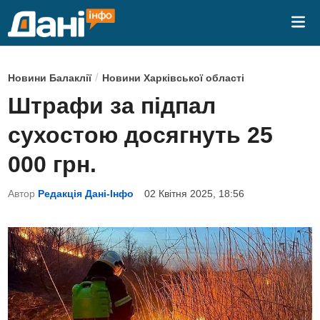
Skip
Mai
to
Me
content
P
/
Новини Балаклії
Новини Харківської області
o
Штрафи за підпал
s
сухостою досягнуть 25
t
e
000 грн.
d
Автор
Редакція Дані-Інфо
02 Квітня 2025, 18:56
i
n