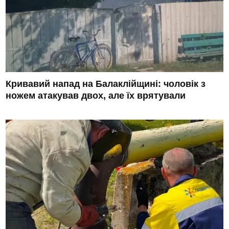
Кривавий напад на Балаклійщині: чоловік з
ножем атакував двох, але їх врятували