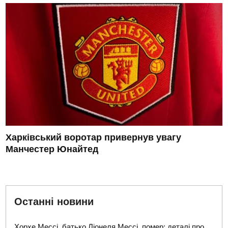
Харківський воротар привернув увагу
Манчестер Юнайтед
Останні новини
Хорхе Мессі, батько Ліонеля Мессі, помер: деталі про