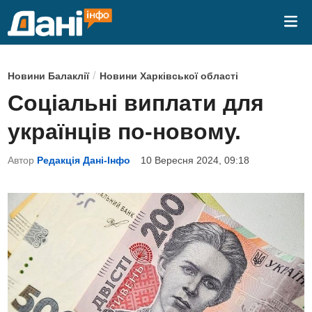
Skip
Mai
to
Me
content
P
/
Новини Балаклії
Новини Харківської області
o
Соціальні виплати для
s
українців по-новому.
t
e
Автор
Редакція Дані-Інфо
10 Вересня 2024, 09:18
d
i
n