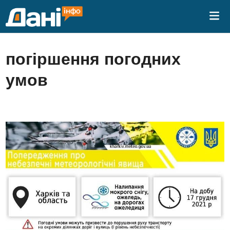
Skip
Mai
to
Me
content
погіршення погодних
умов