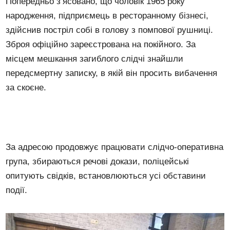
Попередньо з’ясовано, що чоловік 1965 року
народження, підприємець в ресторанному бізнесі,
здійснив постріл собі в голову з помпової рушниці.
Зброя офіційно зареєстрована на покійного. За
місцем мешкання загиблого слідчі знайшли
передсмертну записку, в якій він просить вибачення
за скоєне.
За адресою продовжує працювати слідчо-оперативна
група, збираються речові докази, поліцейські
опитують свідків, встановлюються усі обставини
події.