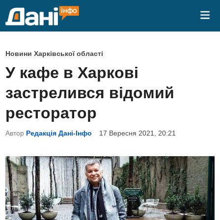
Skip
Mai
to
Me
content
P
Новини Харківської області
o
У кафе в Харкові
s
застрелився відомий
t
e
ресторатор
d
Автор
Редакція Дані-Інфо
17 Вересня 2021, 20:21
i
n