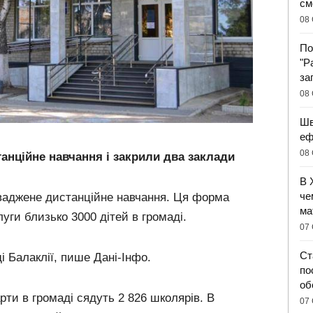
см
08 
По
"Р
за
08 
Шв
еф
08 
анційне навчання і закрили два заклади
В 
че
оваджене дистанційне навчання. Ця форма
ма
уги близько 3000 дітей в громаді.
07 
Ст
і Балаклії, пише Дані-Інфо.
по
об
рти в громаді сядуть 2 826 школярів. В
07 