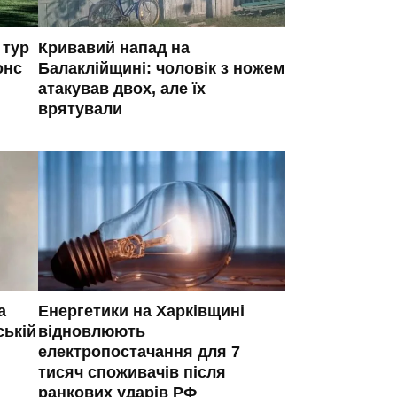
 тур
Кривавий напад на
онс
Балаклійщині: чоловік з ножем
атакував двох, але їх
врятували
а
Енергетики на Харківщині
ській
відновлюють
електропостачання для 7
тисяч споживачів після
ранкових ударів РФ