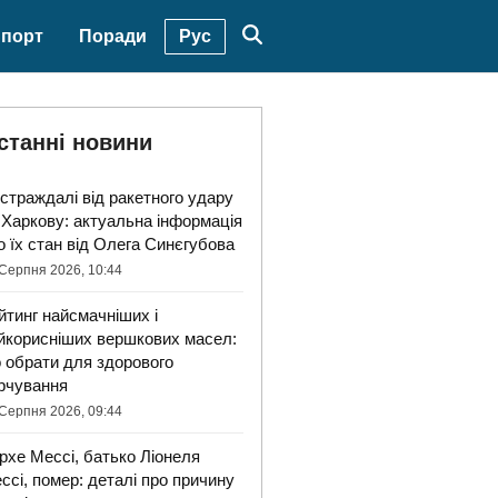
Рус
порт
Поради
станні новини
страждалі від ракетного удару
 Харкову: актуальна інформація
о їх стан від Олега Синєгубова
Серпня 2026, 10:44
йтинг найсмачніших і
йкорисніших вершкових масел:
 обрати для здорового
рчування
Серпня 2026, 09:44
рхе Мессі, батько Ліонеля
ссі, помер: деталі про причину