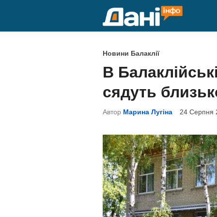
Skip
to
content
P
Новини Балаклії
o
В Балаклійські
s
сядуть близьк
t
e
Автор
Марина Лугіна
24 Серпня 
d
i
n