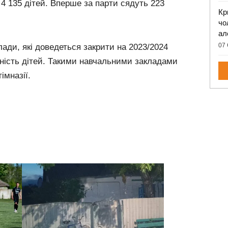
4 135 дітей. Вперше за парти сядуть 223
Кр
чо
ал
07 
клади, які доведеться закрити на 2023/2024
тність дітей. Такими навчальними закладами
імназії.