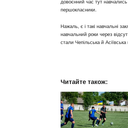
довоєнний час тут навчались 
першокласники.
Нажаль, є і такі навчальні за
навчальний роки через відсу
стали Чепільська й Асіївська г
Читайте також: