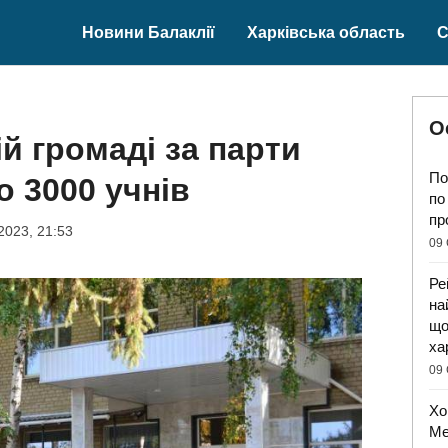
Новини Балаклії
Харківська область
С
О
й громаді за парти
По
о 3000 учнів
по
пр
2023, 21:53
09 
Ре
на
що
ха
09 
Хо
Ме