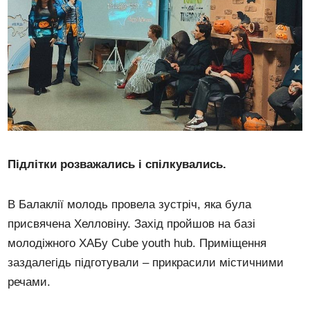
Підлітки розважались і спілкувались.
В Балаклії молодь провела зустріч, яка була
присвячена Хелловіну. Захід пройшов на базі
молодіжного ХАБу Cube youth hub. Приміщення
заздалегідь підготували – прикрасили містичними
речами.