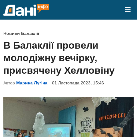
Skip
Mai
to
Me
content
P
Новини Балаклії
o
В Балаклії провели
s
молодіжну вечірку,
t
e
присвячену Хелловіну
d
Автор
Марина Лугіна
01 Листопада 2023, 15:46
i
n