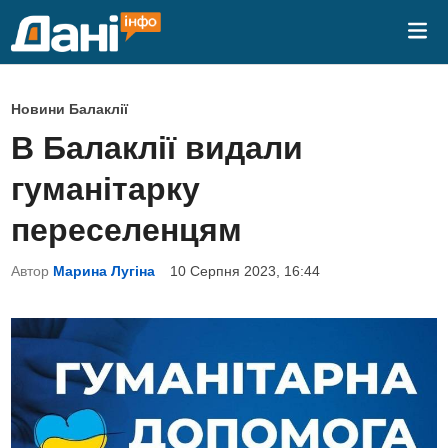
Skip
Mai
to
Me
content
P
Новини Балаклії
o
В Балаклії видали
s
гуманітарку
t
e
переселенцям
d
Автор
Марина Лугіна
10 Серпня 2023, 16:44
i
n