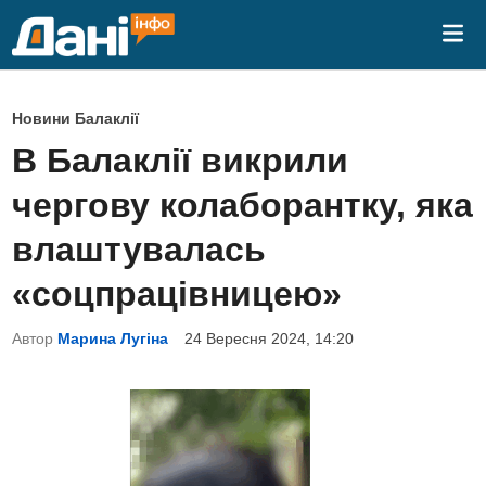
Skip
Mai
to
Me
content
P
Новини Балаклії
o
В Балаклії викрили
s
чергову колаборантку, яка
t
e
влаштувалась
d
«соцпрацівницею»
i
n
Автор
Марина Лугіна
24 Вересня 2024, 14:20