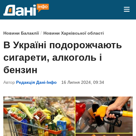
Skip
Mai
to
Me
content
P
/
Новини Балаклії
Новини Харківської області
o
В Україні подорожчають
s
сигарети, алкоголь і
t
e
бензин
d
Автор
Редакція Дані-Інфо
16 Липня 2024, 09:34
i
n