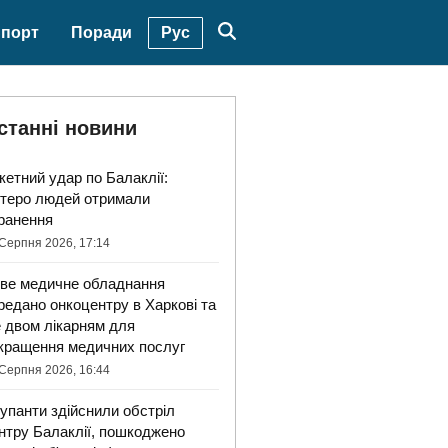
Рус
порт
Поради
станні новини
кетний удар по Балаклії:
ятеро людей отримали
ранення
Серпня 2026, 17:14
ве медичне обладнання
редано онкоцентру в Харкові та
 двом лікарням для
кращення медичних послуг
Серпня 2026, 16:44
упанти здійснили обстріл
нтру Балаклії, пошкоджено