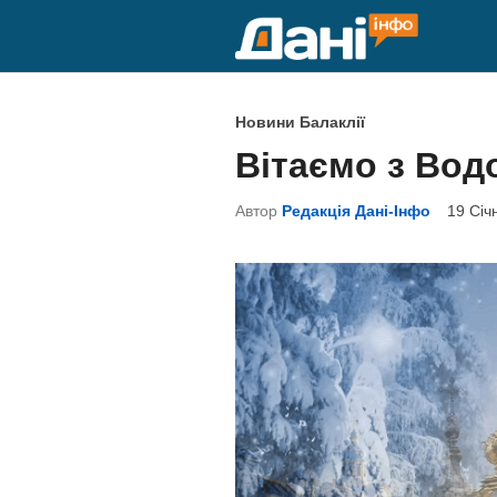
Skip
to
content
P
Новини Балаклії
o
Вітаємо з Вод
s
t
Автор
Редакція Дані-Інфо
19 Січ
e
d
i
n