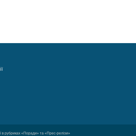
ії
ції в рубриках «Поради» та «Прес-релізи»