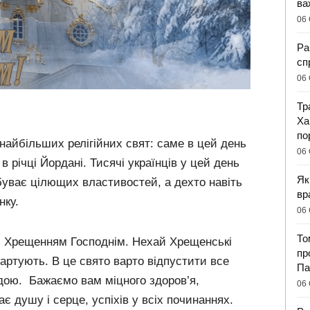
ва
06 
Ра
сп
06 
Тр
Ха
по
найбільших релігійних свят: саме в цей день
06 
в річці Йордані. Тисячі українців у цей день
Як
буває цілющих властивостей, а дехто навіть
вр
нку.
06 
То
з Хрещенням Господнім. Нехай Хрещенські
пр
гартують. В це свято варто відпустити все
Па
одою. Бажаємо вам міцного здоров’я,
06 
ає душу і серце, успіхів у всіх починаннях.