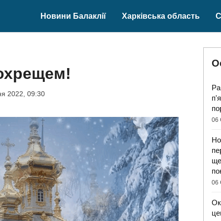
Новини Балаклії
Харківська область
С
О
охрещем!
Ра
ня 2022, 09:30
п'
по
06 
Но
пе
ще
по
06 
Ок
це