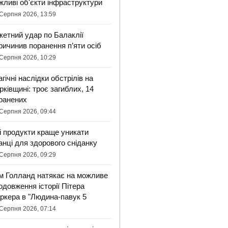
жливі об'єкти інфраструктури
Серпня 2026, 13:59
кетний удар по Балаклії
ричинив поранення п’яти осіб
Серпня 2026, 10:29
агічні наслідки обстрілів на
рківщині: троє загиблих, 14
ранених
Серпня 2026, 09:44
і продукти краще уникати
анці для здорового сніданку
Серпня 2026, 09:29
м Голланд натякає на можливе
одовження історії Пітера
ркера в "Людина-павук 5
Серпня 2026, 07:14