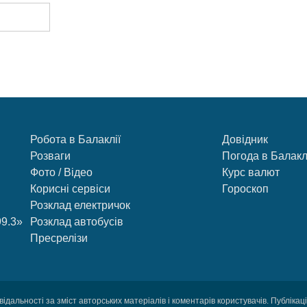
Робота в Балаклії
Довідник
Розваги
Погода в Балакл
Фото / Відео
Курс валют
Корисні сервіси
Гороскоп
Розклад електричок
99.3»
Розклад автобусів
Пресрелізи
відальності за зміст авторських матеріалів і коментарів користувачів. Публіка