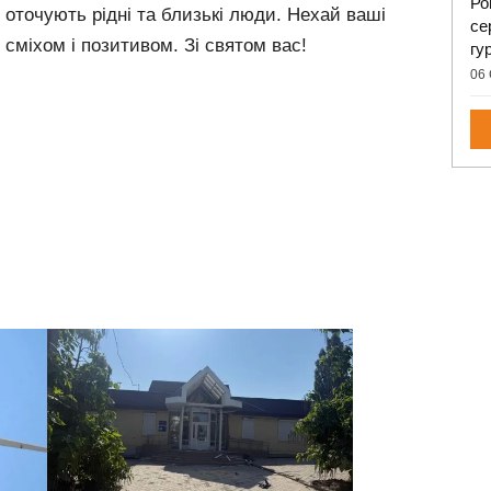
Ро
 оточують рідні та близькі люди. Нехай ваші
се
 сміхом і позитивом. Зі святом вас!
гу
06 