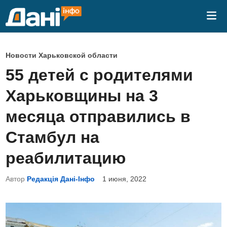
Перейти
Гла
к
ме
содержимому
О
Новости Харьковской области
п
55 детей с родителями
у
Харьковщины на 3
б
л
месяца отправились в
и
Стамбул на
к
о
реабилитацию
в
Автор
Редакція Дані-Інфо
1 июня, 2022
а
н
о
в