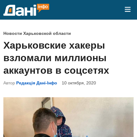
Перейти
Гла
к
ме
содержимому
О
Новости Харьковской области
п
Харьковские хакеры
у
взломали миллионы
б
л
аккаунтов в соцсетях
и
Автор
Редакція Дані-Інфо
10 октября, 2020
к
о
в
а
н
о
в