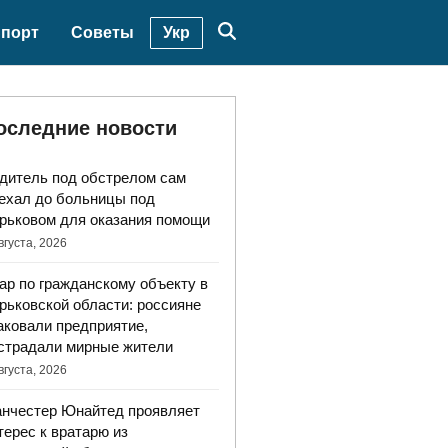
Укр
порт
Советы
оследние новости
дитель под обстрелом сам
ехал до больницы под
рьковом для оказания помощи
вгуста, 2026
ар по гражданскому объекту в
рьковской области: россияне
аковали предприятие,
страдали мирные жители
вгуста, 2026
нчестер Юнайтед проявляет
терес к вратарю из