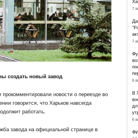
Ха
7 а
Да
"Р
ак
7 а
Фу
во
по
пе
ны создать новый завод
6 а
В 
и прокомментировали новости о переезде во
во
нии говорится, что Харьков навсегда
дл
родолжит работать.
ут
6 а
жба завода на официальной странице в
ФИ