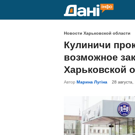
Перейти
к
содержимому
О
Новости Харьковской области
п
Кулиничи про
у
возможное зак
б
л
Харьковской 
и
Автор
Марина Лугіна
28 августа,
к
о
в
а
н
о
в