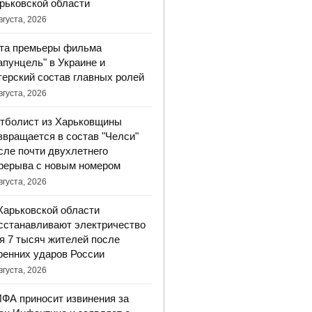
рьковской области
вгуста, 2026
та премьеры фильма
апунцель" в Украине и
терский состав главных ролей
вгуста, 2026
тболист из Харьковщины
звращается в состав "Челси"
сле почти двухлетнего
рерыва с новым номером
вгуста, 2026
Харьковской области
сстанавливают электричество
я 7 тысяч жителей после
ренних ударов России
вгуста, 2026
ФА приносит извинения за