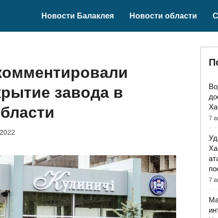
Новости Балаклея
Новости области
С
П
комментировали
Во
рытие завода в
до
Ха
области
7 а
 2022
Уд
Ха
ат
по
7 а
Ма
ин