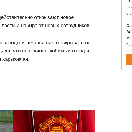
пл
по
6 а
действительно открывают новое
бласти и набирают новых сотрудников.
Ха
бо
ме
и заводы и пекарни никто закрывать не
6 а
ала, что не покинет любимый город и
 харьковчан.