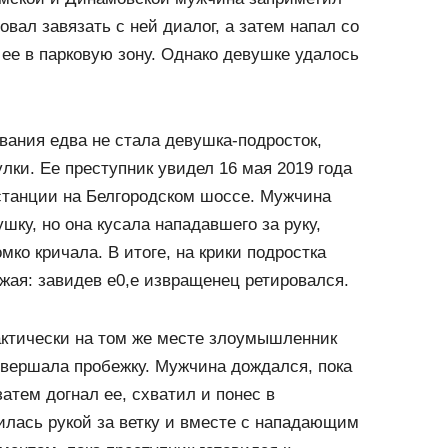
вал завязать с ней диалог, а затем напал со
ее в парковую зону. Однако девушке удалось
ания едва не стала девушка-подросток,
лки. Ее преступник увидел 16 мая 2019 года
останции на Белгородском шоссе. Мужчина
шку, но она кусала нападавшего за руку,
омко кричала. В итоге, на крики подростка
ая: завидев е0,е извращенец ретировался.
актически на том же месте злоумышленник
овершала пробежку. Мужчина дождался, пока
атем догнал ее, схватил и понес в
илась рукой за ветку и вместе с нападающим