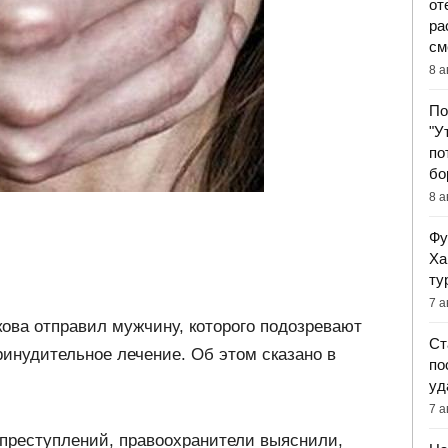
от
ра
см
8 а
По
"У
по
бо
8 а
Фу
Ха
ту
7 а
ова отправил мужчину, которого подозревают
Ст
ринудительное лечение. Об этом сказано в
по
уд
7 а
 преступлений, правоохранители выяснили,