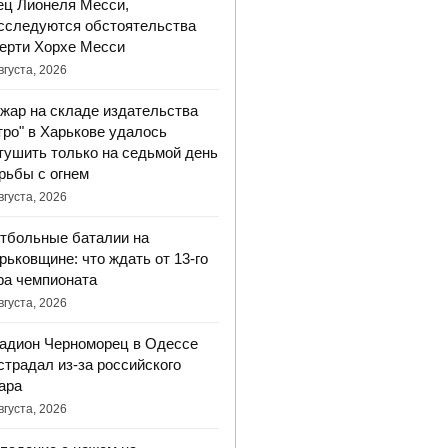
ец Лионеля Месси,
сследуются обстоятельства
ерти Хорхе Месси
вгуста, 2026
жар на складе издательства
тро" в Харькове удалось
тушить только на седьмой день
рьбы с огнем
вгуста, 2026
тбольные баталии на
рьковщине: что ждать от 13-го
ра чемпионата
вгуста, 2026
адион Черноморец в Одессе
страдал из-за российского
ара
вгуста, 2026