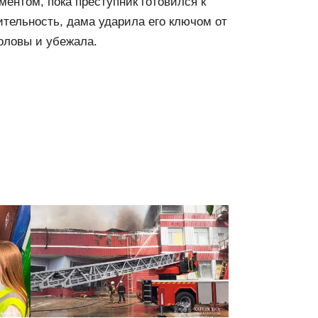
ентом, пока преступник готовился к
тельность, дама ударила его ключом от
оловы и убежала.