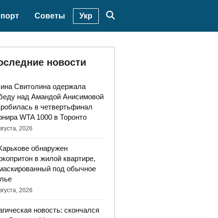
Укр
порт
Советы
оследние новости
ина Свитолина одержала
беду над Амандой Анисимовой
пробилась в четвертьфинал
рнира WTA 1000 в Торонто
вгуста, 2026
Харькове обнаружен
ркопритон в жилой квартире,
маскированный под обычное
лье
вгуста, 2026
агическая новость: скончался