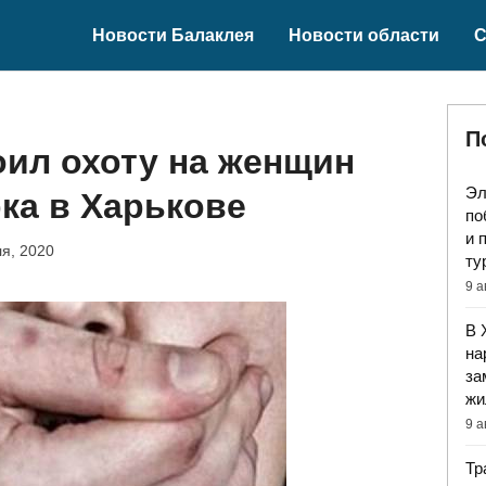
Новости Балаклея
Новости области
С
П
оил охоту на женщин
Эл
ка в Харькове
по
и 
я, 2020
ту
9 а
В 
на
за
жи
9 а
Тр