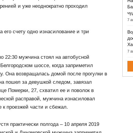
На
ренией и уже неоднократно проходил
Ба
чу
7 а
а его счету одно изнасилование и три
Во
до
Ха
7 а
оло 22:30 мужчина стоял на автобусной
 Белгородском шоссе, когда заприметил
. Она возвращалась домой после прогулки в
на пошел за девушкой следом, завязал
ице Померки, 27, схватил ее и поволок в
ческой расправой, мужчина изнасиловал
 к проезжей части и сбежал.
стя практически полгода – 10 апреля 2019
Сумской и Динамовской мужчина заприметил