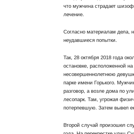
что мужчина страдает шизоф
лечение.
Согласно материалам дела, н
неудавшиеся попытки.
Так, 28 октября 2018 года ок
остановке, расположенной на
несовершеннолетнюю девушку
парке имени Горького. Мужчи
разговор, а возле дома по ул
лесопарк. Там, угрожая физи
потерпевшую. Затем вывел ее
Второй случай произошел спу
года. На перекрестке улиц 