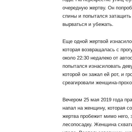
очередную жертву. Он попробо
спины и попытался затащить 
вырваться и убежать.
Еще одной жертвой изнасилов
которая возвращалась с прогу
около 22:30 недалеко от авт
попытался изнасиловать деву
которой он зажал ей рот, и гр
среагировали женщина-прохож
Вечером 25 мая 2019 года пр
напал на женщину, которая с
жертва пробежит мимо него, з
лесопосадку. Женщина схват