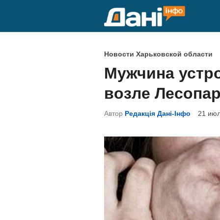
Перейти
к
содержимому
О
Новости Харьковской области
п
Мужчина устр
у
возле Лесопар
б
л
Автор
Редакція Дані-Інфо
21 июл
и
к
о
в
а
н
о
в