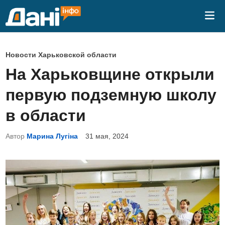
Перейти
Гла
к
ме
содержимому
О
Новости Харьковской области
п
На Харьковщине открыли
у
первую подземную школу
б
л
в области
и
Автор
Марина Лугіна
31 мая, 2024
к
о
в
а
н
о
в