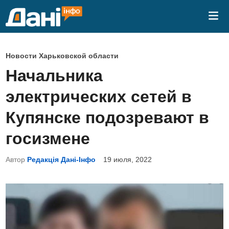
Перейти
Гла
к
ме
содержимому
О
Новости Харьковской области
п
Начальника
у
электрических сетей в
б
л
Купянске подозревают в
и
госизмене
к
о
Автор
Редакція Дані-Інфо
19 июля, 2022
в
а
н
о
в