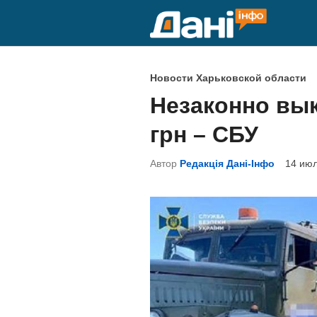
Перейти
к
содержимому
О
Новости Харьковской области
п
Незаконно вык
у
грн – СБУ
б
л
Автор
Редакція Дані-Інфо
14 июл
и
к
о
в
а
н
о
в