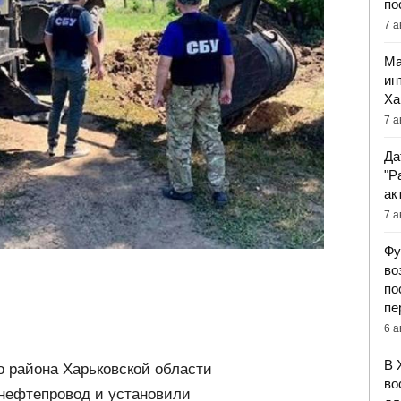
по
7 а
Ма
ин
Ха
7 а
Да
"Р
ак
7 а
Фу
во
по
пе
6 а
В 
о района Харьковской области
во
нефтепровод и установили