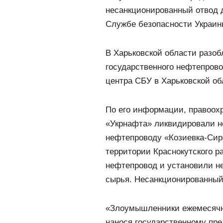
несанкционированный отвод 
Службе безопасности Украин
В Харьковской области разо
государственного нефтепрово
центра СБУ в Харьковской об
По его информации, правоох
«Укрнафта» ликвидировали н
нефтепроводу «Козиевка-Сир
территории Краснокутского 
нефтепровод и установили н
сырья. Несанкционированный
«Злоумышленники ежемесячно
нанося государственному пре