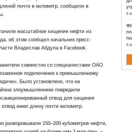
дл
длиной почти в километр, сообщили в
ут
6 а
ы.
ФИ
блачили масштабное хищение нефти из
пл
по
да, об этом сообщил начальник пресс-
6 а
ласти Владислав Абдула в Facebook.
ранители совместно со специалистами ОАО
езаконное подключение к промышленному
одичи». Было установлено, что на
района злоумышленники повредили
есанкционированный отвод для хищения
 отвод имел длину почти километр.
 разворовывали 150–200 кубометров нефти,
дприятию ущерб на более чем 2 млн грн», –