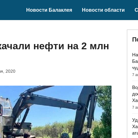
Новости Балаклея
Новости области
С
П
ачали нефти на 2 млн
На
Ба
чу
я, 2020
7 а
Во
до
Ха
7 а
Уд
Ха
ат