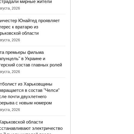
страдали мирные жители
вгуста, 2026
нчестер Юнайтед проявляет
терес к вратарю из
рьковской области
вгуста, 2026
та премьеры фильма
апунцель" в Украине и
терский состав главных ролей
вгуста, 2026
тболист из Харьковщины
звращается в состав "Челси"
сле почти двухлетнего
рерыва с новым номером
вгуста, 2026
Харьковской области
сстанавливают электричество