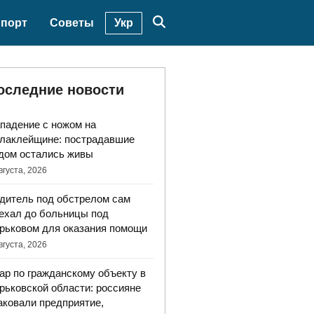
Укр
порт
Советы
оследние новости
падение с ножом на
лаклейщине: пострадавшие
дом остались живы
вгуста, 2026
дитель под обстрелом сам
ехал до больницы под
рьковом для оказания помощи
вгуста, 2026
ар по гражданскому объекту в
рьковской области: россияне
аковали предприятие,